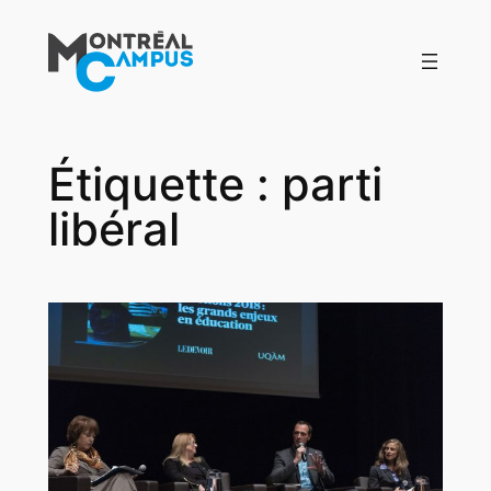
Aller
au
contenu
Étiquette :
parti
libéral