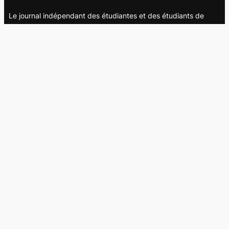
Le journal indépendant des étudiantes et des étudiants de
l'UQAM depuis 1980.
Le journal
UQAM
Société
Culture
Vidéos
Balados
Opinion
Éditions papier
À propos
L’équipe
Nous joindre