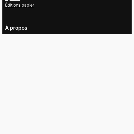
Éditions papier
À propos
L’équipe
Nous joindre
Collaborer au
Campus
Suivez-nous
Facebook
X
Instagram
Les Éditions Montréal Camping inc. Tous droits réservés.