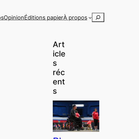
Rechercher
os
Opinion
Éditions papier
À propos
Art
icle
s
réc
ent
s