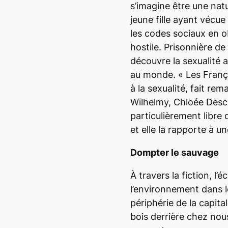
s’imagine être une nat
jeune fille ayant vécue l
les codes sociaux en 
hostile. Prisonnière de 
découvre la sexualité 
au monde. «
Les Franç
à la sexualité
, fait rem
Wilhelm
y, Chloée Des
particulièrement libre 
et elle la rapporte à un
Dompter le sauvage
À travers la fiction, l’
l’environnement dans le
périphérie de la capit
bois derrière chez no