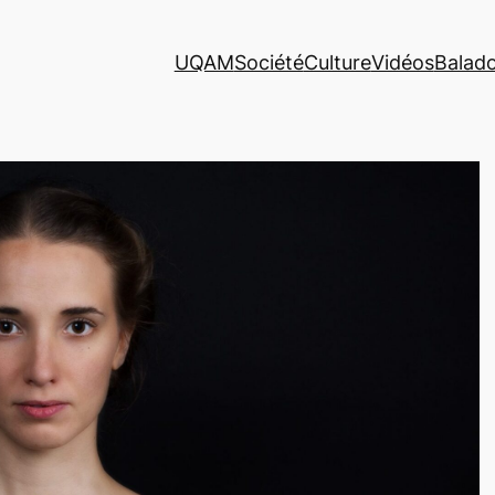
UQAM
Société
Culture
Vidéos
Balad