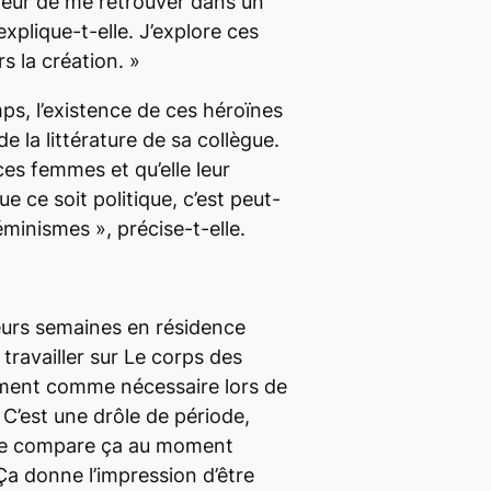
rreur de me retrouver dans un
 explique-t-elle.
J’explore ces
rs la création.
»
s, l’existence de ces héroïnes
de la littérature de sa collègue.
 ces femmes et qu’elle leur
e ce soit politique, c’est peut-
féminismes
», précise-t-elle.
ieurs semaines en résidence
travailler sur
Le corps des
ement comme nécessaire lors de
«
C’est une drôle de période,
. Je compare ça au moment
 Ça donne l’impression d’être