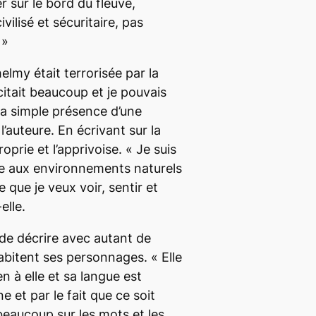
 sur le bord du fleuve
,
civilisé et sécuritaire, pas
.
»
elmy était terrorisée par la
citait beaucoup et je pouvais
la simple présence d’une
’auteure. En écrivant sur la
roprie et l’apprivoise. «
Je suis
e aux environnements naturels
 que je veux voir, sentir et
elle.
 de décrire avec autant de
’habitent ses personnages. «
Elle
en à elle et sa langue est
ne et par le fait que ce soit
 beaucoup sur les mots et les