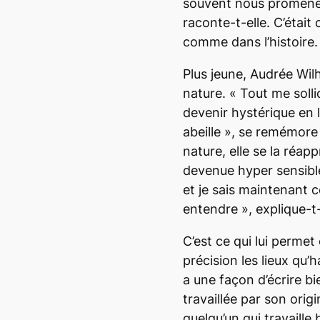
souvent nous promener
raconte-t-elle.
C’était 
comme dans l’histoire
Plus jeune, Audrée Wilh
nature. «
Tout me solli
devenir hystérique en 
abeille
», se remémore l
nature, elle se la réapp
devenue hyper sensibl
et je sais maintenant ce
entendre
», explique-t-
C’est ce qui lui permet
précision les lieux qu
a une façon d’écrire bi
travaillée par son origi
quelqu’un qui travaille