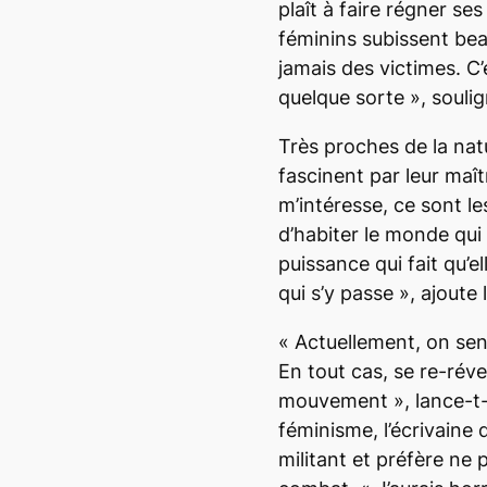
plaît à faire régner se
féminins subissent be
jamais des victimes. C’
quelque sorte
», souli
Très proches de la nat
fascinent par leur maîtr
m’intéresse, ce sont l
d’habiter le monde qui
puissance qui fait qu’e
qui s’y passe
», ajoute 
«
Actuellement, on sen
En tout cas, se re-réve
mouvement
», lance-t
féminisme, l’écrivaine
militant et préfère ne 