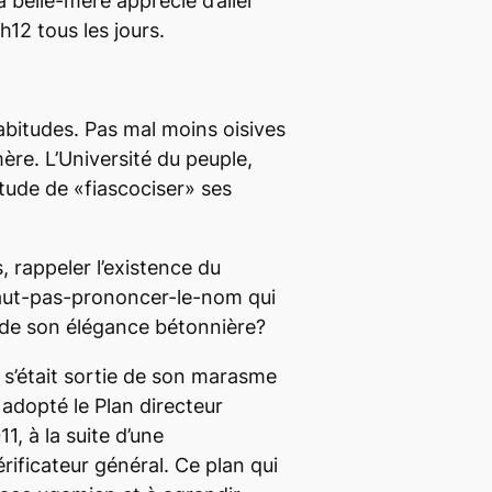
a belle-mère apprécie d’aller
9h12 tous les jours.
abitudes. Pas mal moins oisives
mère. L’Université du peuple,
itude de «fiascociser» ses
s, rappeler l’existence du
aut-pas-prononcer-le-nom qui
 de son élégance bétonnière?
s’était sortie de son marasme
a adopté le Plan directeur
1, à la suite d’une
ficateur général. Ce plan qui