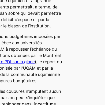
space uqamien et à agrandir
tants permettrait, à terme, de
plan sobre qui devait permettre
déficit d’espace et par la
e blason de l’institution.
sions budgétaires imposées par
ébec aux universités
AM à repousser l’échéance du
ations obtenues par
le Montréal
Le PDI sur la glace
), le report du
conisée par l’UQAM et par la
 de la communauté uqamienne
upures budgétaires.
 les coupures n’amputent aucun
mais on peut s’inquiéter que
 replonger dans l’incertitude