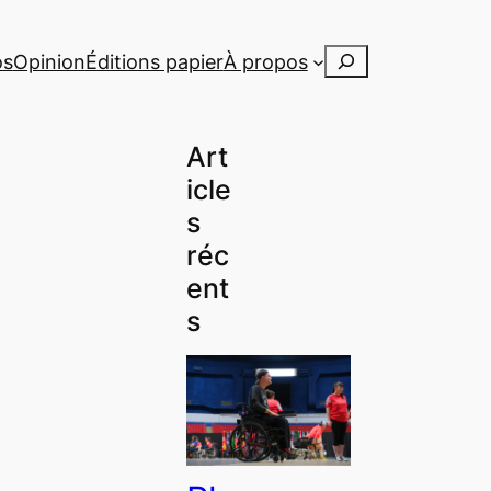
Rechercher
os
Opinion
Éditions papier
À propos
Art
icle
s
réc
ent
s