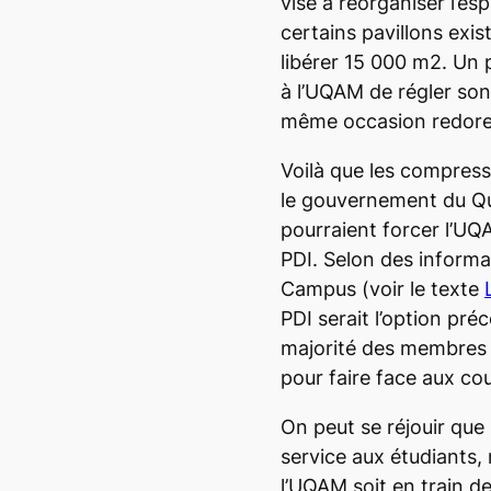
vise à réorganiser l’e
certains pavillons exis
libérer 15 000 m2. Un 
à l’UQAM de régler son 
même occasion redorer l
Voilà que les compres
le gouvernement du Qu
pourraient forcer l’UQ
PDI. Selon des inform
Campus
(voir le texte
PDI serait l’option pré
majorité des membres
pour faire face aux co
On peut se réjouir que
service aux étudiants, 
l’UQAM soit en train de