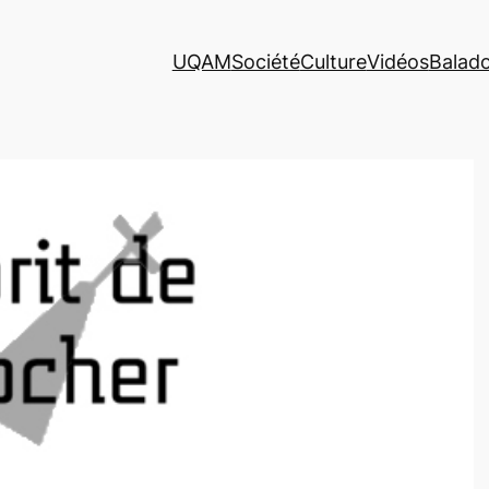
UQAM
Société
Culture
Vidéos
Balad