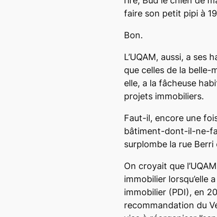
rire, Bud le chien de m
faire son petit pipi à 1
Bon.
L’UQAM, aussi, a ses h
que celles de la belle-
elle, a la fâcheuse hab
projets immobiliers.
Faut-il, encore une foi
bâtiment-dont-il-ne-f
surplombe la rue Berri
On croyait que l’UQAM 
immobilier lorsqu’elle 
immobilier (PDI), en 201
recommandation du Véri