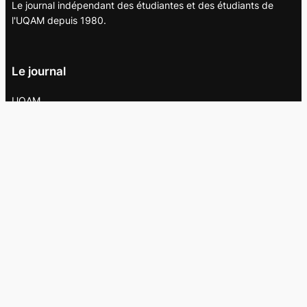
Le journal indépendant des étudiantes et des étudiants de
l'UQAM depuis 1980.
Le journal
UQAM
Société
Culture
Vidéos
Balados
Opinion
Éditions papier
À propos
L’équipe
Nous joindre
Collaborer au
Campus