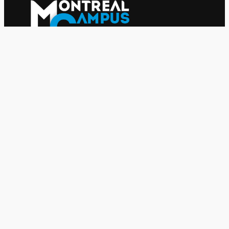
Le journal indépendant des étudiantes et des étudiants de
l'UQAM depuis 1980.
Le journal
UQAM
Société
Culture
Vidéos
Balados
Opinion
Éditions papier