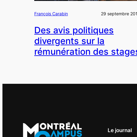
François Carabin
29 septembre 20
Des avis politiques
divergents sur la
rémunération des stage
Le journal