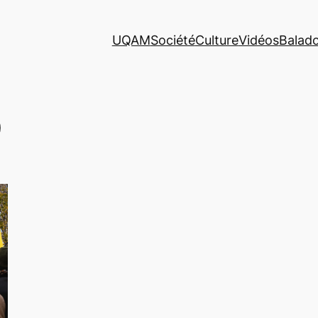
UQAM
Société
Culture
Vidéos
Balad
Q