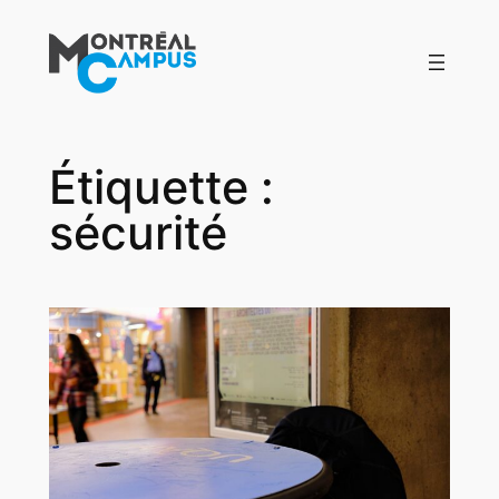
Aller
au
contenu
Étiquette :
sécurité