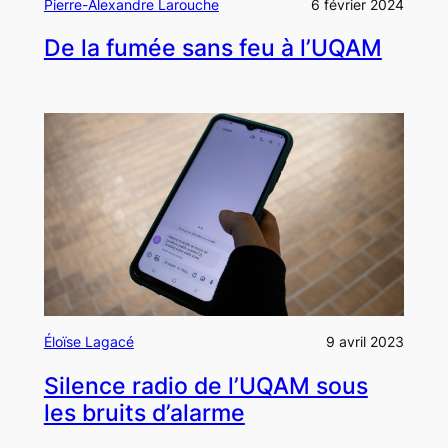
Pierre-Alexandre Larouche
6 février 2024
De la fumée sans feu à l’UQAM
Éloïse Lagacé
9 avril 2023
Silence radio de l’UQAM sous
les bruits d’alarme