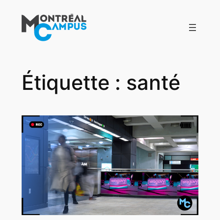
Aller
au
contenu
Étiquette :
santé