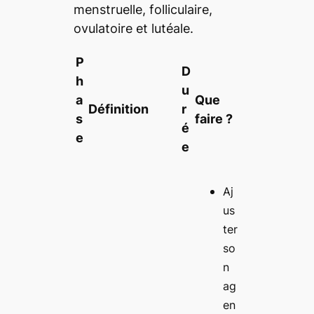
menstruelle, folliculaire,
ovulatoire et lutéale.
P
D
h
u
a
Que
Définition
r
s
faire ?
é
e
e
Aj
us
ter
so
n
ag
en