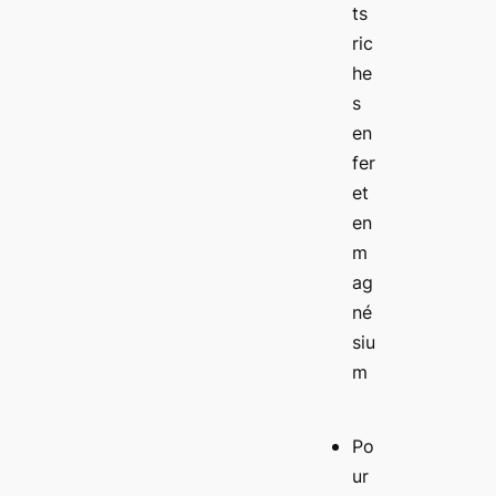
ts
ric
he
s
en
fer
et
en
m
ag
né
siu
m
Po
ur