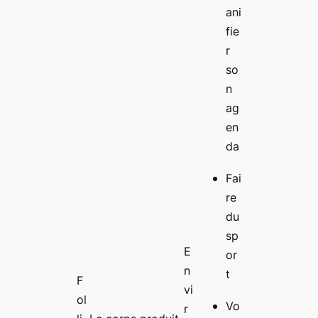
ani
fie
r
so
n
ag
en
da
Fai
re
du
sp
E
or
n
t
F
vi
ol
Vo
r