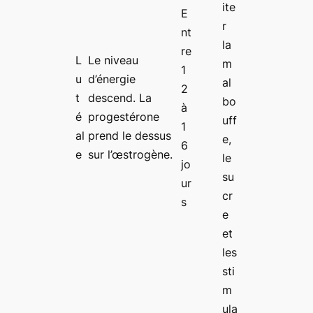
ite
E
r
nt
la
re
L
Le niveau
m
1
u
d’énergie
al
2
t
descend. La
bo
à
é
progestérone
uff
1
al
prend le dessus
e,
6
e
sur l’œstrogène.
le
jo
su
ur
cr
s
e
et
les
sti
m
ula