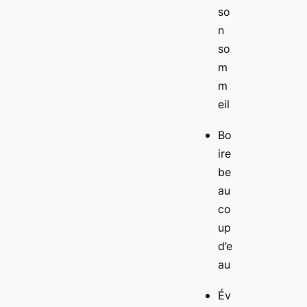
so
n
so
m
m
eil
Bo
ire
be
au
co
up
d’e
au
Év