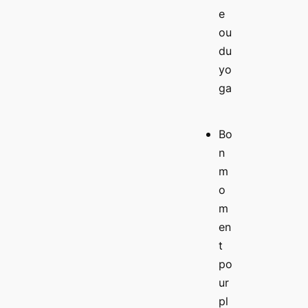
e
ou
du
yo
ga
Bo
n
m
o
m
en
t
po
ur
pl