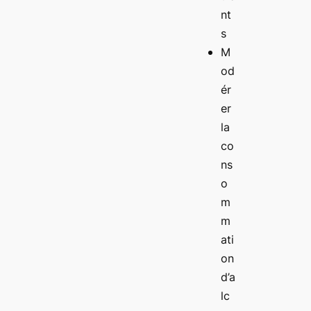
nt
s
M
od
ér
er
la
co
ns
o
m
m
ati
on
d’a
lc