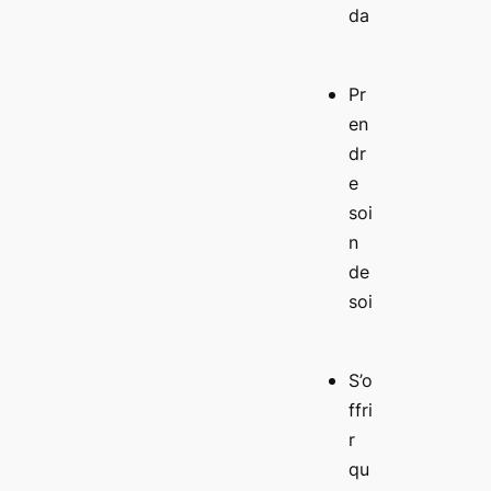
da
Pr
en
dr
e
soi
n
de
soi
S’o
ffri
r
qu