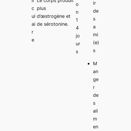
li
Le corps produit
ir
o
c
plus
de
n
ul
d’œstrogène et
s
1
ai
de sérotonine.
a
4
r
mi
jo
e
(e)
ur
s
s
M
an
ge
r
de
s
ali
m
en