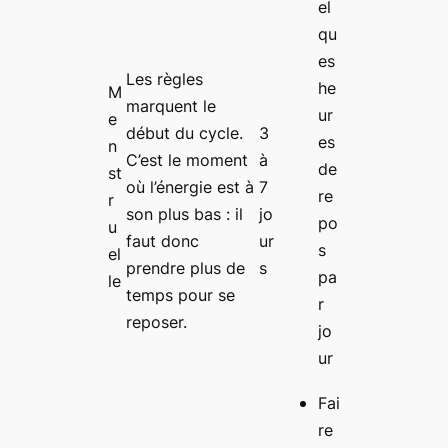
el
qu
es
Les règles
he
M
marquent le
ur
e
début du cycle.
3
es
n
C’est le moment
à
de
st
où l’énergie est à
7
re
r
son plus bas : il
jo
po
u
faut donc
ur
s
el
prendre plus de
s
pa
le
temps pour se
r
reposer.
jo
ur
Fai
re