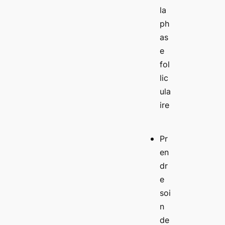
la
ph
as
e
fol
lic
ula
ire
Pr
en
dr
e
soi
n
de