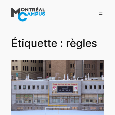
Aller
au
contenu
Étiquette :
règles