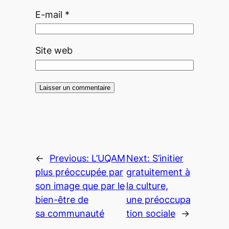
E-mail
*
Site web
←
Previous:
L’UQAM
Next:
S’initier
plus préoccupée par
gratuitement à
son image que par le
la culture,
bien-être de
une préoccupa
sa communauté
tion sociale
→