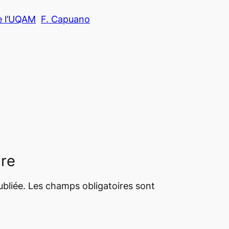
e l’UQAM
F. Capuano
ire
bliée.
Les champs obligatoires sont