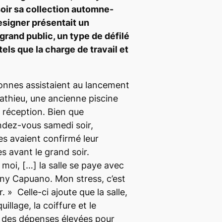
soir sa collection automne-
esigner présentait un
rand public, un type de défilé
els que la charge de travail et
onnes assistaient au lancement
Mathieu, une ancienne piscine
e réception. Bien que
endez-vous samedi soir,
s avaient confirmé leur
s avant le grand soir.
r moi,
[…]
la salle se paye avec
nny Capuano.
Mon stress, c’est
r. »
Celle-ci ajoute que la salle,
illage, la coiffure et le
n des dépenses élevées pour