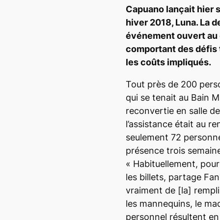
Capuano lançait hier 
hiver 2018, Luna. La d
événement ouvert au g
comportant des défis t
les coûts impliqués.
Tout près de 200 pers
qui se tenait au Bain 
reconvertie en salle d
l’assistance était au r
seulement 72 personne
présence trois semaine
« Habituellement, pou
les billets
, partage Fa
vraiment de
[la]
rempli
les mannequins, le maqu
personnel résultent e