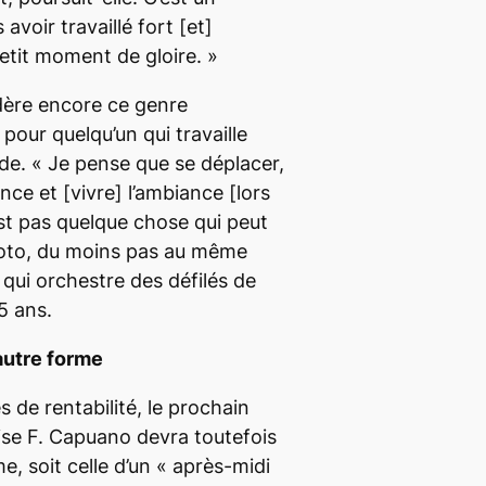
avoir travaillé fort
[et]
etit moment de gloire. »
ère encore ce genre
pour quelqu’un qui travaille
ode.
« Je pense que se déplacer,
ience et
[vivre]
l’ambiance
[lors
st pas quelque chose qui peut
hoto, du moins pas au même
 qui orchestre des défilés de
5 ans.
utre forme
s de rentabilité, le prochain
ise F. Capuano devra toutefois
e, soit celle d’un
« après-midi