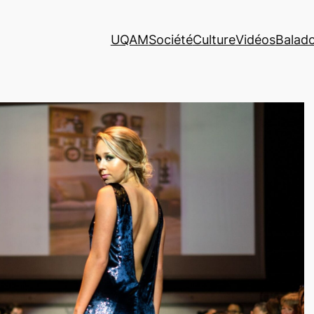
UQAM
Société
Culture
Vidéos
Balad