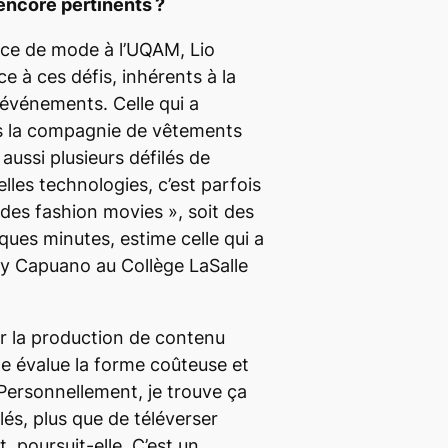
encore pertinents ?
ce de mode à l’UQAM, Lio
ce à ces défis, inhérents à la
événements. Celle qui a
ns la compagnie de vêtements
aussi plusieurs défilés de
lles technologies, c’est parfois
e des
fashion movies »
,
soit des
ques minutes, estime celle qui a
ny Capuano au Collège LaSalle
r la production de contenu
le évalue la forme coûteuse et
Personnellement, je trouve ça
lés, plus que de téléverser
t
, poursuit-elle.
C’est un