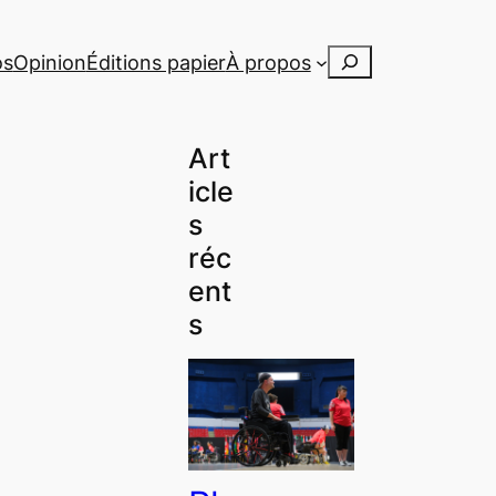
Rechercher
os
Opinion
Éditions papier
À propos
Art
icle
s
réc
ent
s