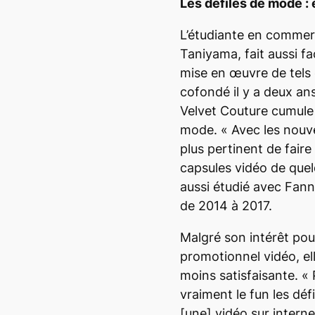
Les défilés de mode : 
L’étudiante en commer
Taniyama, fait aussi fa
mise en œuvre de tels 
cofondé il y a deux a
Velvet Couture cumule 
mode.
« Avec les nouve
plus pertinent de fair
capsules vidéo de quel
aussi étudié avec Fan
de 2014 à 2017.
Malgré son intérêt pou
promotionnel vidéo, el
moins satisfaisante.
« 
vraiment
le
fun
les défi
[une]
vidéo sur interne