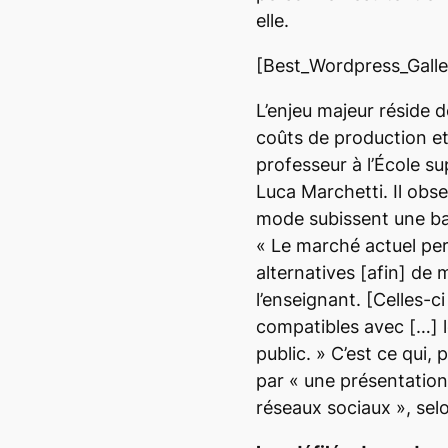
elle.
[Best_Wordpress_Gallery
L’enjeu majeur réside 
coûts de production et 
professeur à l’École s
Luca Marchetti. Il obser
mode subissent une bai
« Le marché actuel per
alternatives
[afin]
de m
l’enseignant. [Celles-c
compatibles avec
[…]
public. »
C’est ce qui, 
par
« une présentatio
réseaux sociaux »
, selo