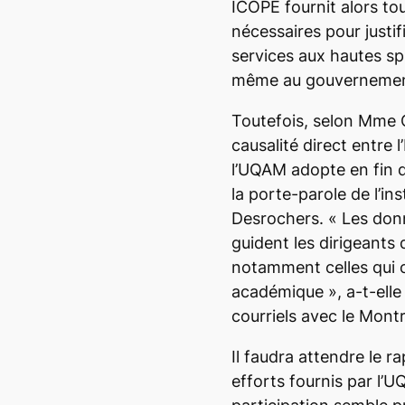
ICOPE fournit alors to
nécessaires pour justifi
services aux hautes sp
même au gouvernemen
Toutefois, selon Mme Qu
causalité direct entre l
l’UQAM adopte en fin 
la porte-parole de l’ins
Desrochers.
« Les don
guident les dirigeants
notamment celles qui 
académique »
, a-t-el
courriels avec le
Montr
Il faudra attendre le r
efforts fournis par l’U