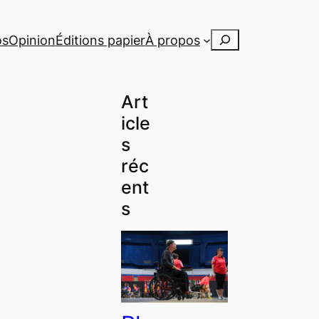
Rechercher
os
Opinion
Éditions papier
À propos
Art
icle
s
réc
ent
s