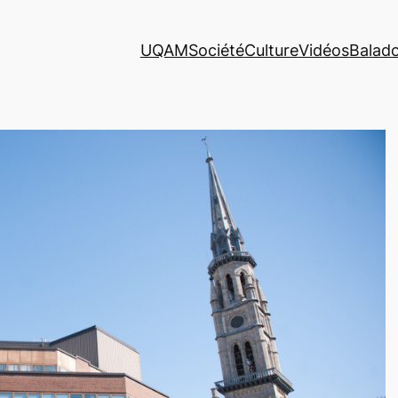
UQAM
Société
Culture
Vidéos
Balad