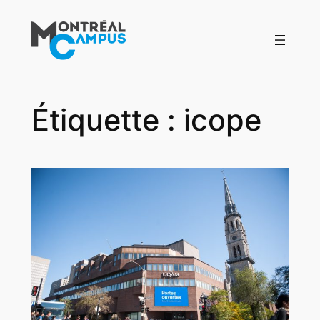
Aller
au
contenu
Étiquette :
icope