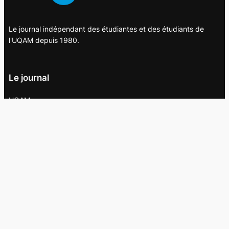
Le journal indépendant des étudiantes et des étudiants de
l'UQAM depuis 1980.
Le journal
UQAM
Société
Culture
Vidéos
Balados
Opinion
Éditions papier
À propos
L’équipe