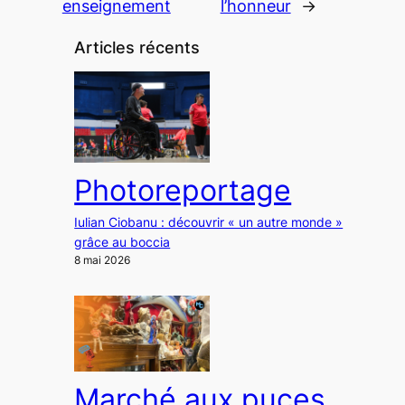
enseignement
l’honneur
→
Articles récents
Photoreportage
Iulian Ciobanu : découvrir « un autre monde »
grâce au boccia
8 mai 2026
Marché aux puces