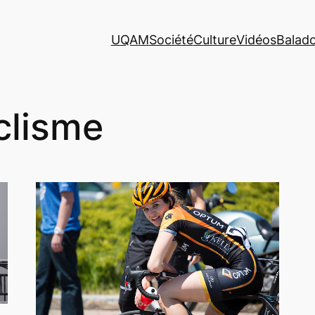
UQAM
Société
Culture
Vidéos
Balad
clisme