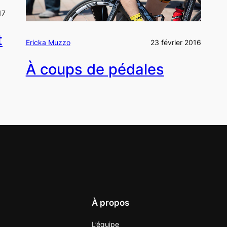
17
t
Ericka Muzzo
23 février 2016
À coups de pédales
À propos
L’équipe