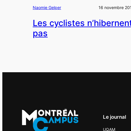
Naomie Gelper
16 novembre 20
Les cyclistes n’hibernen
pas
Le journal
UQAM