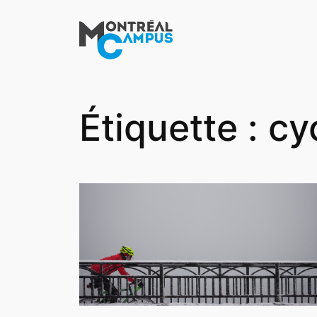
Aller
au
contenu
Étiquette :
cy