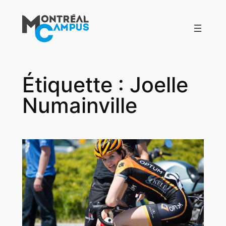
Aller
au
contenu
Étiquette :
Joelle
Numainville