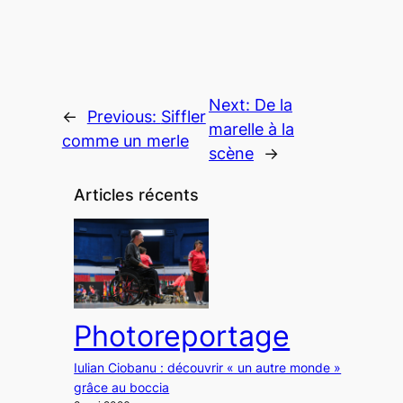
Next:
De la
←
Previous:
Siffler
marelle à la
comme un merle
scène
→
Articles récents
Photoreportage
Iulian Ciobanu : découvrir « un autre monde »
grâce au boccia