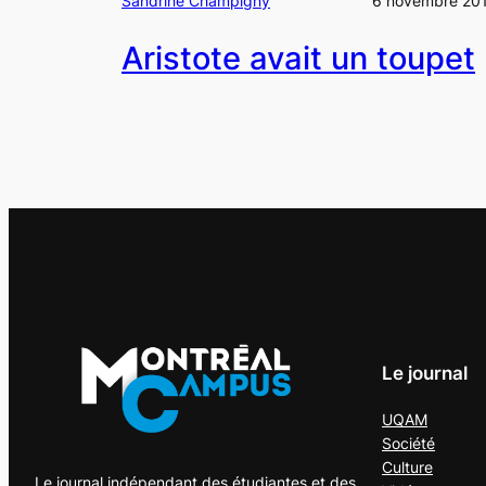
Sandrine Champigny
6 novembre 20
Aristote avait un toupet
Le journal
UQAM
Société
Culture
Le journal indépendant des étudiantes et des