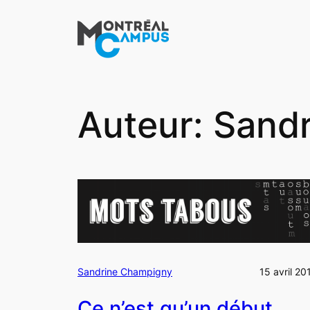
Aller
au
contenu
Auteur:
Sand
Sandrine Champigny
15 avril 20
Ce n’est qu’un début