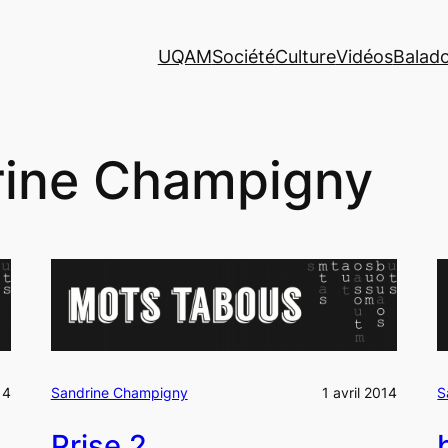
UQAM
Société
Culture
Vidéos
Balad
rine Champigny
14
Sandrine Champigny
1 avril 2014
S
Prise 2