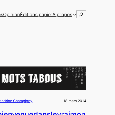
Rechercher
os
Opinion
Éditions papier
À propos
andrine Champigny
18 mars 2014
bienvenuedanslevraimon