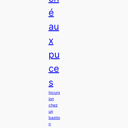
é
au
x
pu
ce
s
Incurs
ion
chez
un
bastio
n