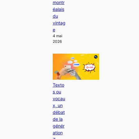
montr
éalais
du
vintag
e
4 mai
2026
Texto
s ou
vocau
x, un
débat
de la
génér
ation