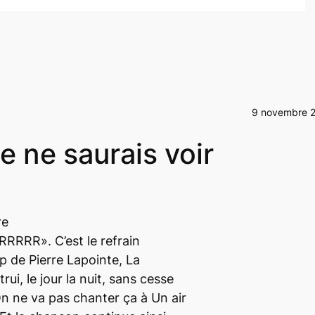
9 novembre 
e ne saurais voir
re
RR». C’est le refrain
ip
de Pierre Lapointe,
La
ui, le jour la nuit, sans cesse
On ne va pas chanter ça à
Un air