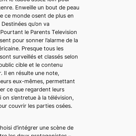
genre.
Enweille
un bout de peau
 de ce monde osent de plus en
s
Destinées
qu’on va
Pourtant le Parents Television
sent pour sonner l’alarme de la
éricaine. Presque tous les
ont surveillés et classés selon
public cible et le contenu
 Il en résulte une note,
useurs eux-mêmes, permettant
er ce que regardent leurs
 on s’entretue à la télévision,
our couvrir les parties osées.
hoisi d’intégrer une scène de
tre les deux protagonistes –