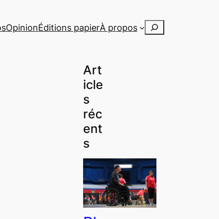
Rechercher
os
Opinion
Éditions papier
À propos
Art
icle
s
réc
ent
s