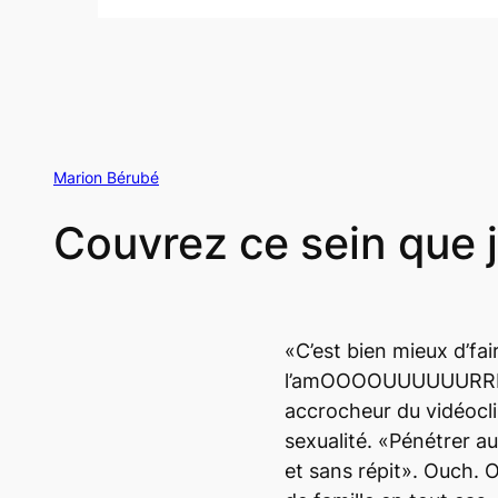
Marion Bérubé
Couvrez ce sein que j
«C’est bien mieux d’fai
l’amOOOOUUUUUURRRRR
accrocheur du vidéocl
sexualité.
«Pénétrer autr
et sans répit». Ouch. 