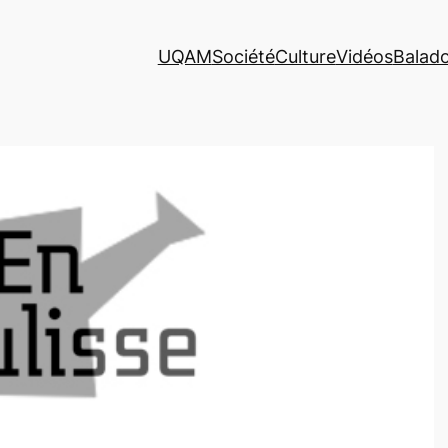
UQAM
Société
Culture
Vidéos
Balad