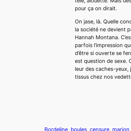
télé, alouette. Mais des
pour ça on dirait.
On jase, là. Quelle con
la société ne devient 
Hannah Montana. C’est 
parfois l’impression qu
d’être si ouverte se fe
est question de sexe. 
leur des caches-yeux, 
tissus chez nos vedett
Bordeline
boules
censure
marion