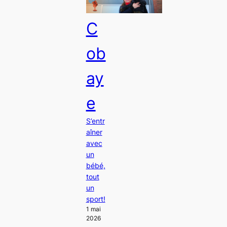
C
ob
ay
e
S’entr
aîner
avec
un
bébé,
tout
un
sport!
1 mai
2026