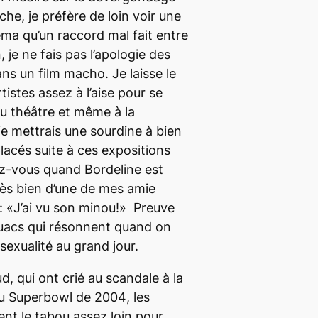
he, je préfère de loin voir une
éma qu’un raccord mal fait entre
 je ne fais pas l’apologie des
s un film macho. Je laisse le
rtistes assez à l’aise pour se
u théâtre et même à la
 je mettrais une sourdine à bien
acés suite à ces expositions
ez-vous quand
Bordeline
est
très bien d’une de mes amie
: «J’ai vu son minou!» Preuve
ouacs qui résonnent quand on
exualité au grand jour.
, qui ont crié au scandale à la
au
Superbowl
de 2004
,
les
nt le tabou assez loin pour