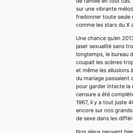
de famille
en tout cas. 
sur une vibrante mélodi
fredonner toute seule d
comme les stars du X 
Une chance qu’en 2013
jaser sexualité sans tro
longtemps, le bureau 
coupait les scènes trop
et même les allusions à
du mariage passaient 
pour garder intacte la
censure a été complèt
1967, il y a tout juste
encore sur nos grands 
de sexe dans les différ
Nos aïeux peuvent bie