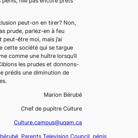
 pénis, hiiii pas encore prêts
clusion peut-on en tirer? Non,
pas prude, parlez-en à feu
peut-être moi, mais j’ai
e cette société qui se targue
rme comme une huître lorsqu’il
Ciblons les prudes et donnons-
je prédis une diminution de
es.
Marion Bérubé
Chef de pupitre Culture
Culture.campus@uqam.ca
 bérubé
Parents Television Council
pénis