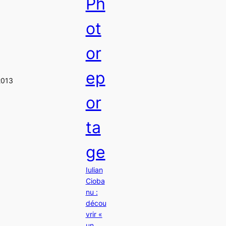
Ph
ot
or
ep
2013
or
ta
ge
Iulian
Cioba
nu :
décou
vrir «
un