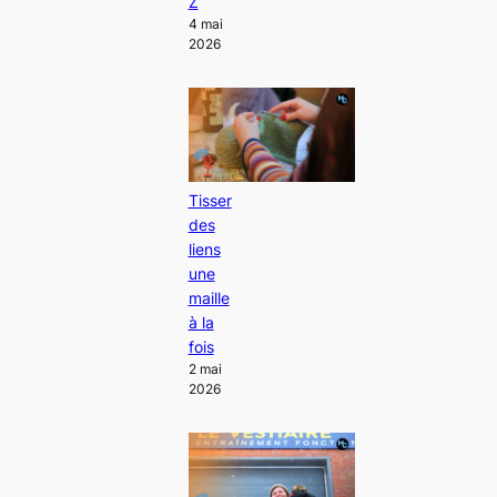
Z
4 mai
2026
Tisser
des
liens
une
maille
à la
fois
2 mai
2026