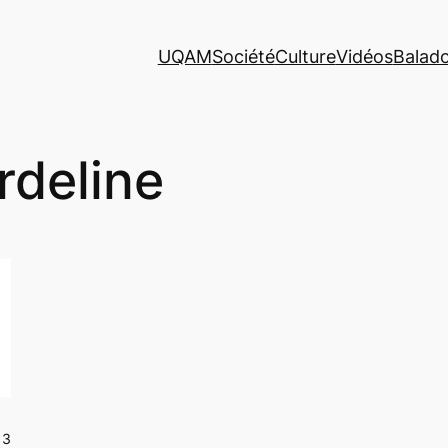
UQAM
Société
Culture
Vidéos
Balad
rdeline
13