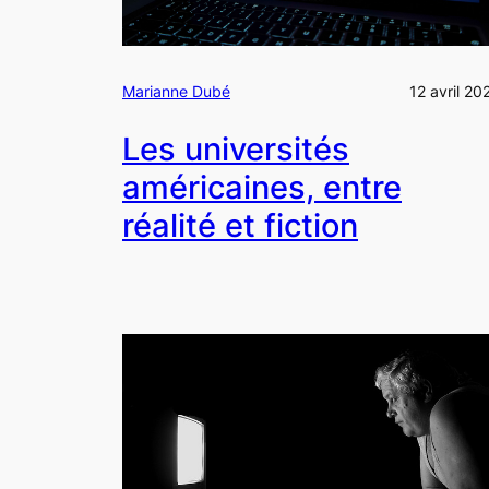
Marianne Dubé
12 avril 20
Les universités
américaines, entre
réalité et fiction