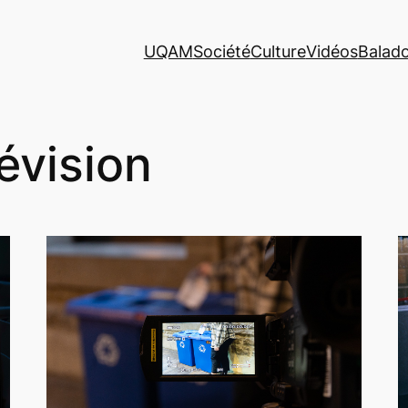
UQAM
Société
Culture
Vidéos
Balad
lévision