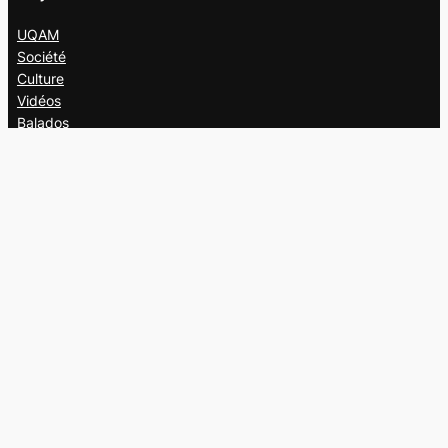
UQAM
Société
Culture
Vidéos
Balados
Opinion
Éditions papier
À propos
L’équipe
Nous joindre
Collaborer au
Campus
Suivez-nous