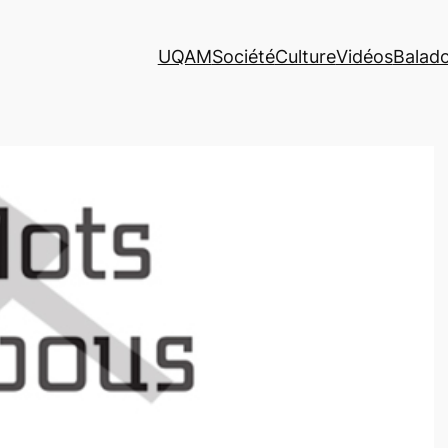
UQAM
Société
Culture
Vidéos
Balad