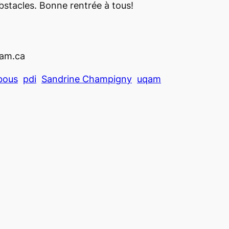
obstacles. Bonne rentrée à tous!
am.ca
bous
pdi
Sandrine Champigny
uqam