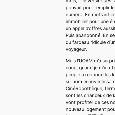
mois, l’Université s’est
pouvait pour remplir l
numéro. En mettant en 
immobilier pour une én
un appel d’offres auss
Puis abandonné. En se 
du fardeau ridicule d’
voyageur.
Mais l’UQAM m’a surpris
coup, quand je m’y att
peuple a redonné les l
surnom en investissant
CinéRobothèque, ferm
sont les chanceux de l
vont profiter de ces n
nouveau logement pour 