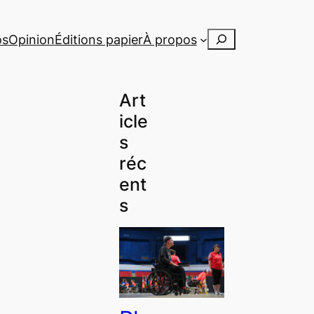
Rechercher
os
Opinion
Éditions papier
À propos
Art
icle
s
réc
ent
s