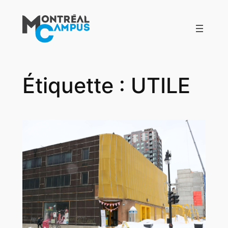
Aller
au
contenu
Étiquette :
UTILE