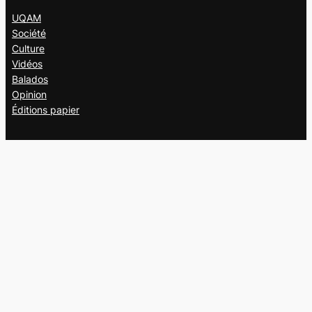
UQAM
Société
Culture
Vidéos
Balados
Opinion
Éditions papier
À propos
L’équipe
Nous joindre
Collaborer au
Campus
Suivez-nous