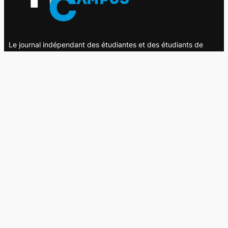
Le journal indépendant des étudiantes et des étudiants de
l'UQAM depuis 1980.
Le journal
UQAM
Société
Culture
Vidéos
Balados
Opinion
Éditions papier
À propos