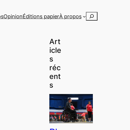
Rechercher
os
Opinion
Éditions papier
À propos
Art
icle
s
réc
ent
s