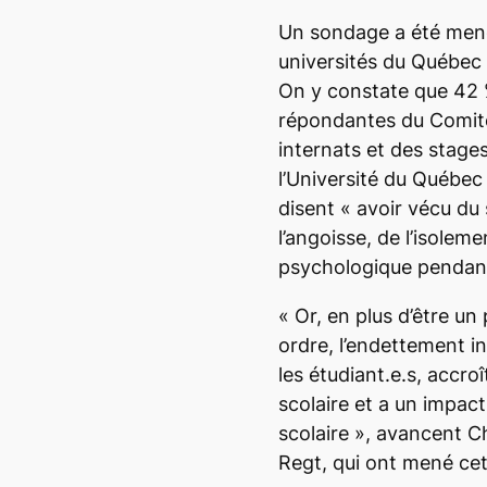
Un sondage a été mené
universités du Québec
On y constate que 42 
répondantes du Comité
internats et des stage
l’Université du Québe
disent «
avoir vécu du s
l’angoisse, de l’isolem
psychologique pendant
«
Or, en plus d’être un
ordre, l’endettement in
les étudiant.e.s, accro
scolaire et a un impac
scolaire
», avancent Ch
Regt, qui ont mené ce