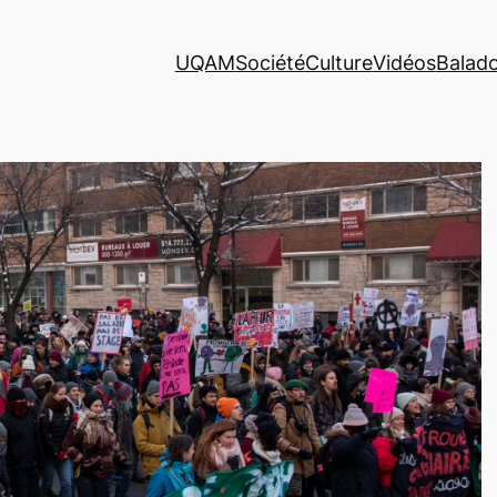
UQAM
Société
Culture
Vidéos
Balad