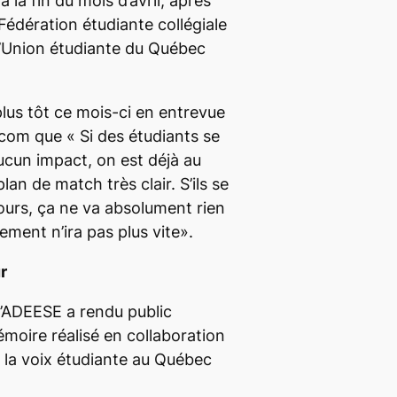
à la fin du mois d’avril, après
Fédération étudiante collégiale
’Union étudiante du Québec
lus tôt ce mois-ci en entrevue
.com
que «
Si des étudiants se
aucun impact, on est déjà au
plan de match très clair. S’ils se
cours, ça ne va absolument rien
ement n’ira pas plus vite
».
r
 l’ADEESE a rendu public
moire réalisé en collaboration
r la voix étudiante au Québec