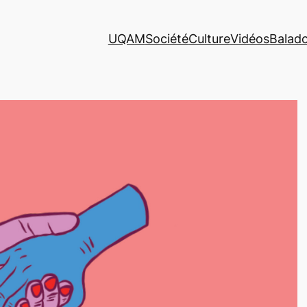
UQAM
Société
Culture
Vidéos
Balad