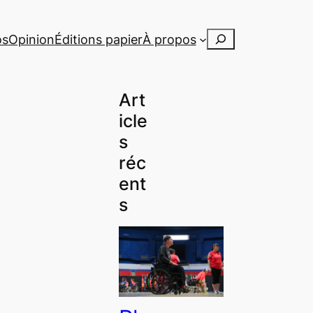
Rechercher
os
Opinion
Éditions papier
À propos
Art
icle
s
réc
ent
s