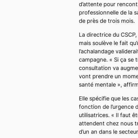
d’attente pour rencont
professionnelle de la 
de près de trois mois.
La directrice du CSCP, V
mais soulève le fait qu
l’achalandage validerai
campagne.
«
Si ça se 
consultation va augmen
vont prendre un momen
santé mentale
», affirm
Elle spécifie que les ca
fonction de l’urgence de
utilisatrices. «
Il faut ê
attendent chez nous tro
d’un an dans le secteu