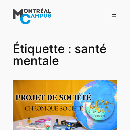
Aller
au
contenu
Étiquette :
santé
mentale