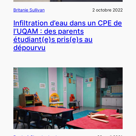
Britanie Sullivan
2 octobre 2022
Infiltration d’eau dans un CPE de
l’UQAM : des parents
étudiant(e)s pris(e)s au
dépourvu