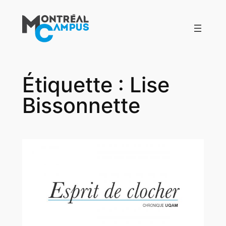
Aller
au
contenu
Étiquette :
Lise
Bissonnette