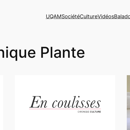
UQAM
Société
Culture
Vidéos
Balad
ique Plante