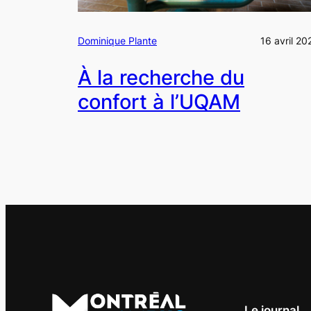
Dominique Plante
16 avril 20
À la recherche du
confort à l’UQAM
Le journal