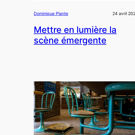
Dominique Plante
24 avril 20
Mettre en lumière la
scène émergente