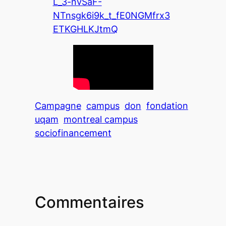
L_3-nvSaF-
NTnsgk6i9k_t_fE0NGMfrx3
ETKGHLKJtmQ
Campagne
campus
don
fondation
uqam
montreal campus
sociofinancement
Commentaires