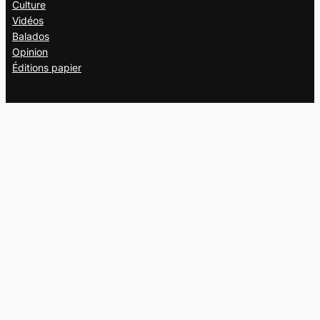
Culture
Vidéos
Balados
Opinion
Éditions papier
À propos
L’équipe
Nous joindre
Collaborer au
Campus
Suivez-nous
Facebook
X
Instagram