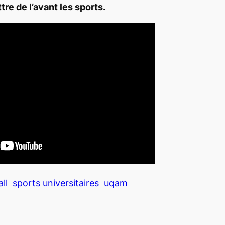
re de l’avant les sports.
ll
sports universitaires
uqam