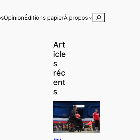
Rechercher
os
Opinion
Éditions papier
À propos
Art
icle
s
réc
ent
s