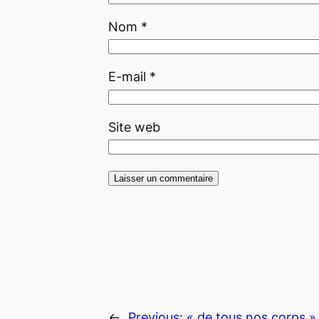
Nom
*
E-mail
*
Site web
←
Previous:
« de tous nos corps » 