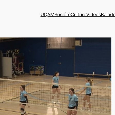
UQAM
Société
Culture
Vidéos
Balad