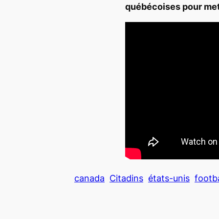
québécoises pour mett
canada
Citadins
états-unis
footba