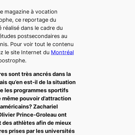
le magazine à vocation
rophe, ce reportage du
réalisé dans le cadre du
s études postsecondaires au
is. Pour voir tout le contenu
z le site Internet du
Montréal
Apostrophe.
res sont très ancrés dans la
is qu’en est-il de la situation
e les programmes sportifs
 même pouvoir d’attraction
 américains? Zachariel
livier Prince-Groleau ont
t des athlètes afin de mieux
s prises par les universités