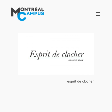
Aller
au
contenu
esprit de clocher