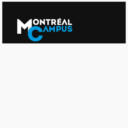
Le journal indépendant des étudiantes et des étudiants de
l'UQAM depuis 1980.
Le journal
UQAM
Société
Culture
Vidéos
Balados
Opinion