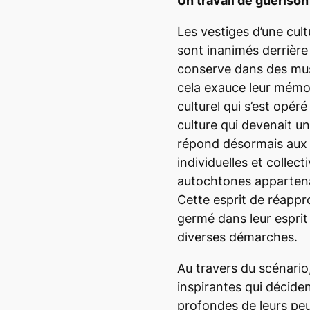
Un travail de guérison
Les vestiges d’une cultu
sont inanimés derrière 
conserve dans des mu
cela exauce leur mémoi
culturel qui s’est opé
culture qui devenait u
répond désormais aux q
individuelles et collec
autochtones appartena
Cette esprit de réappro
germé dans leur esprit
diverses démarches.
Au travers du scénari
inspirantes qui déciden
profondes de leurs peu