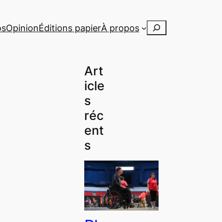
Rechercher
os
Opinion
Éditions papier
À propos
Art
icle
s
réc
ent
s