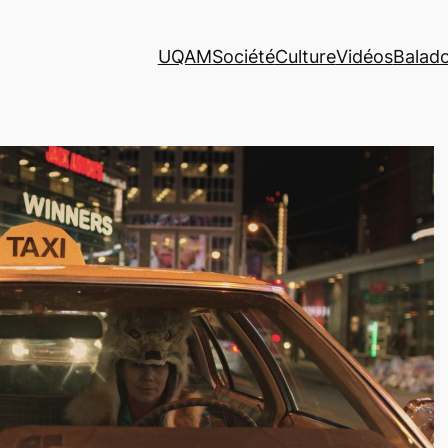
UQAM
Société
Culture
Vidéos
Balad