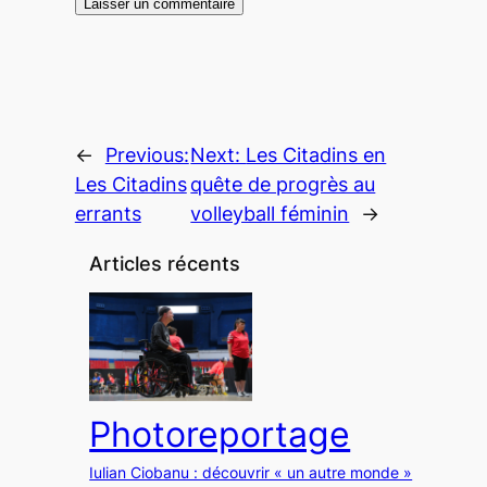
←
Previous:
Next:
Les Citadins en
Les Citadins
quête de progrès au
errants
volleyball féminin
→
Articles récents
Photoreportage
Iulian Ciobanu : découvrir « un autre monde »