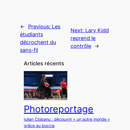
←
Previous:
Les
Next:
Lary Kidd
étudiants
reprend le
décrochent du
contrôle
→
sans-fil
Articles récents
Photoreportage
Iulian Ciobanu : découvrir « un autre monde »
grâce au boccia