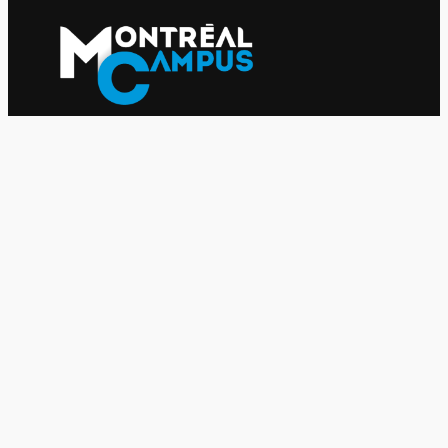
Le journal indépendant des étudiantes et des étudiants de
l'UQAM depuis 1980.
Le journal
UQAM
Société
Culture
Vidéos
Balados
Opinion
Éditions papier