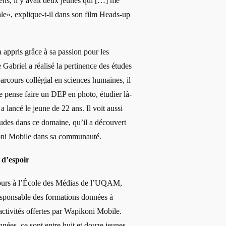
ens, il y avait deux jeunes qui […] me
sale», explique-t-il dans son film Heads-up
a appris grâce à sa passion pour les
Gabriel a réalisé la pertinence des études
arcours collégial en sciences humaines, il
Je pense faire un DEP en photo, étudier là-
a lancé le jeune de 22 ans. Il voit aussi
tudes dans ce domaine, qu’il a découvert
oni Mobile dans sa communauté.
 d’espoir
 cours à l’École des Médias de l’UQAM,
esponsable des formations données à
activités offertes par Wapikoni Mobile.
nées, ce sont entre huit et douze jeunes