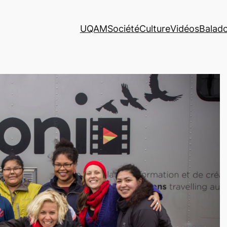
UQAM
Société
Culture
Vidéos
Balad