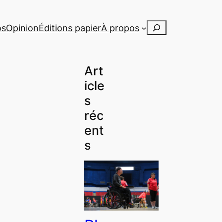
Rechercher
os
Opinion
Éditions papier
À propos
Art
icle
s
réc
ent
s