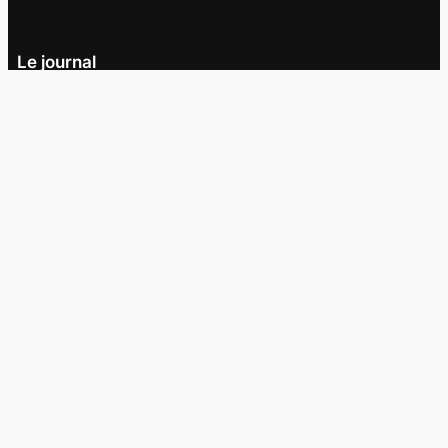
Le journal
UQAM
Société
Culture
Vidéos
Balados
Opinion
Éditions papier
À propos
L’équipe
Nous joindre
Collaborer au
Campus