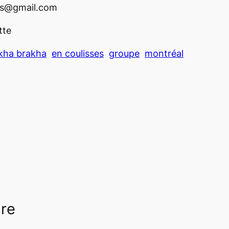
us@gmail.com
tte
kha brakha
en coulisses
groupe
montréal
ire