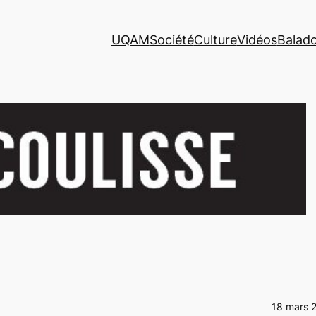
UQAM
Société
Culture
Vidéos
Balad
18 mars 