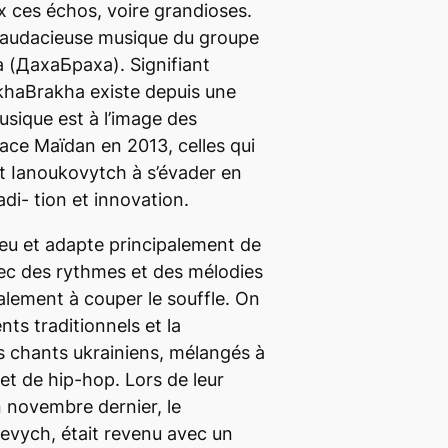
ux ces échos, voire grandioses.
à l’audacieuse musique du groupe
 (ДахаБраха). Signifiant
haBrakha existe depuis une
usique est à l’image des
lace Maïdan en 2013, celles qui
t Ianoukovytch à s’évader en
adi- tion et innovation.
u et adapte principalement de
vec des rythmes et des mélodies
éralement à couper le souffle. On
nts traditionnels et la
s chants ukrainiens, mélangés à
t de hip-hop. Lors de leur
 novembre dernier, le
evych, était revenu avec un