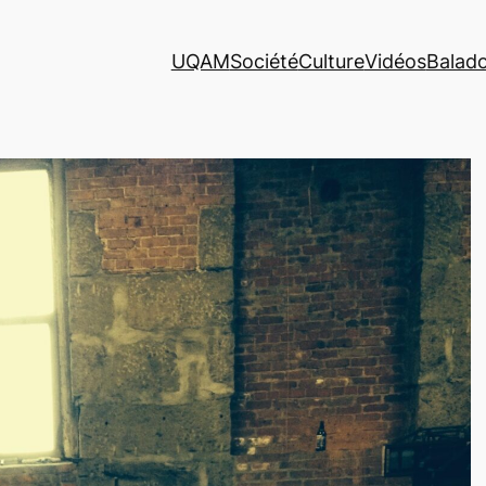
UQAM
Société
Culture
Vidéos
Balad