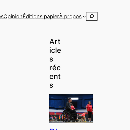
Rechercher
os
Opinion
Éditions papier
À propos
Art
icle
s
réc
ent
s