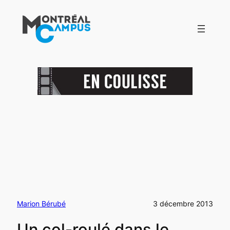
Aller
au
contenu
Marion Bérubé
3 décembre 2013
Un col-roulé dans le