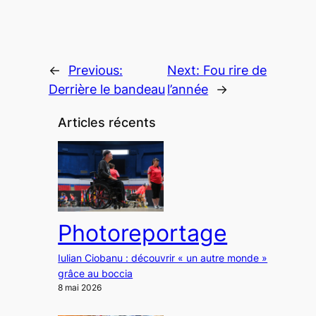
←
Previous:
Next:
Fou rire de
Derrière le bandeau
l’année
→
Articles récents
Photoreportage
Iulian Ciobanu : découvrir « un autre monde »
grâce au boccia
8 mai 2026