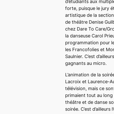
d’étudiants aux multipl
forte, puisque le jury é
artistique de la sectio
de théâtre Denise Guil
chez Dare To Care/Gro
la danseuse Carol Prieu
programmation pour le 
les Francofolies et Mo
Saulnier. C’est d’ailleu
gagnants au micro.
L’animation de la soiré
Lacroix et Laurence-A
télévision, mais ce so
primaient tout au lon
théâtre et de danse so
soirée. C’est d’ailleurs