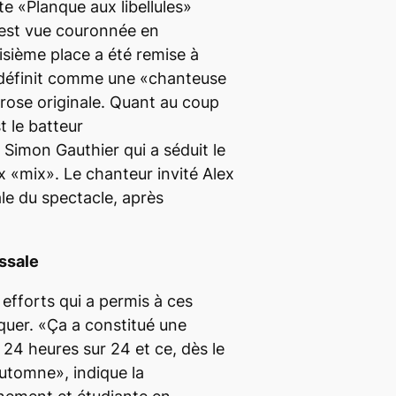
e «Planque aux libellules»
s’est vue couronnée en
isième place a été remise à
e définit comme une «chanteuse
rose originale. Quant au coup
t le batteur
 Simon Gauthier qui a séduit le
x «mix». Le chanteur invité Alex
ale du spectacle, après
ssale
s efforts qui a permis à ces
quer. «Ça a constitué une
 24 heures sur 24 et ce, dès le
automne», indique la