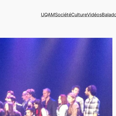
UQAM
Société
Culture
Vidéos
Balad