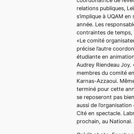
coordonatrice de l’év
relations publiques, Le
s’implique à UQAM en 
année. Les responsabl
contraintes de temps,
«Le comité organisateu
précise l’autre coordo
étudiante en animation
Audrey Riendeau Joy. «C’
membres du comité en
Karnas-Azzaoui. Même
terminé pour cette an
se reposeront pas bien
aussi de l’organisation 
Cité en spectacle. Labri
prochain, au National.