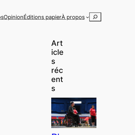
Rechercher
os
Opinion
Éditions papier
À propos
Art
icle
s
réc
ent
s