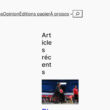
Rechercher
os
Opinion
Éditions papier
À propos
Art
icle
s
réc
ent
s