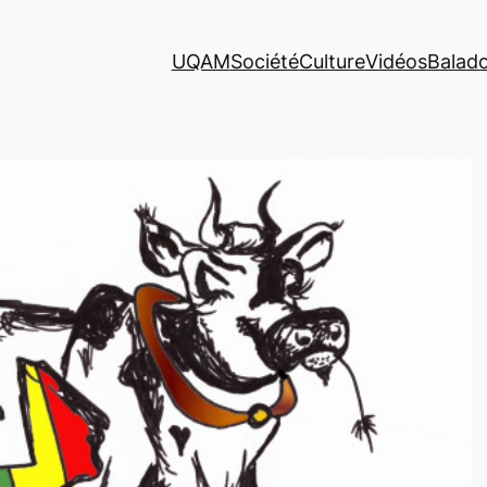
UQAM
Société
Culture
Vidéos
Balad