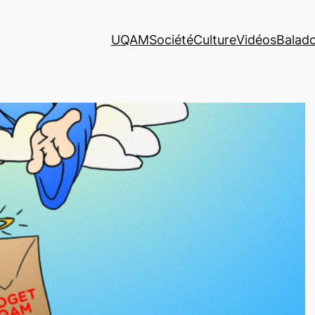
UQAM
Société
Culture
Vidéos
Balad