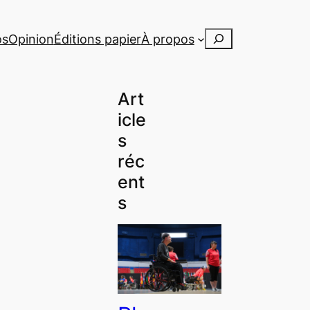
Rechercher
os
Opinion
Éditions papier
À propos
Art
icle
s
réc
ent
s