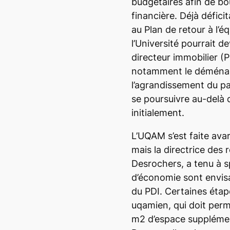
budgétaires afin de b
financière. Déjà défici
au Plan de retour à l’éq
l’Université pourrait d
directeur immobilier (P
notamment le déménage
l’agrandissement du pa
se poursuivre au-delà 
initialement.
L’UQAM s’est faite avar
mais la directrice des 
Desrochers, a tenu à s
d’économie sont envisa
du PDI. Certaines éta
uqamien, qui doit perm
m2 d’espace supplément